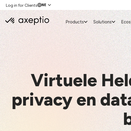
NE
Log in for Clients
Products
Solutions
Eco
Virtuele Hel
privacy en da