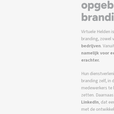
opgeb
brand
Virtuele Helden i
branding, zowel 
bedrijven
. Vanui
namelijk voor 
erachter.
Hun dienstverleni
branding zelf, in
medewerkers te h
zetten. Daarnaast
LinkedIn
, dat ee
met de ontwikke