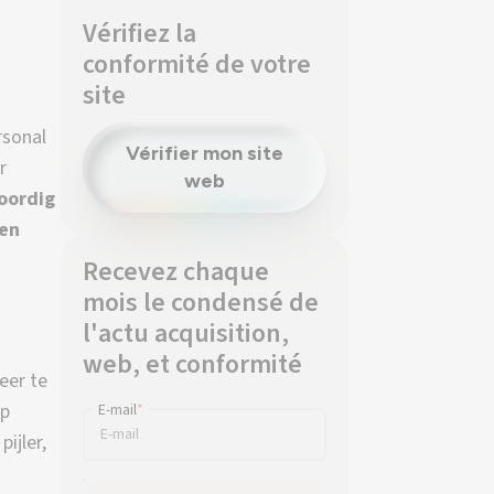
Vérifiez la
conformité de votre
site
rsonal
Vérifier mon site
r
web
oordig
sen
Recevez chaque
mois le condensé de
l'actu acquisition,
web, et conformité
eer te
p
E-mail
*
pijler,