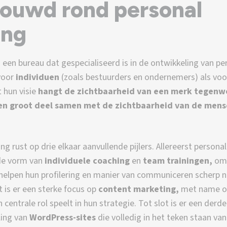
ouwd rond personal
ing
s een bureau dat gespecialiseerd is in de ontwikkeling van pe
voor
individuen
(zoals bestuurders en ondernemers) als voo
t hun visie
hangt de zichtbaarheid van een merk tegenw
een groot deel samen met de zichtbaarheid van de men
ng rust op drie elkaar aanvullende pijlers. Allereerst personal
 de vorm van
individuele coaching
en
team trainingen,
om
elpen hun profilering en manier van communiceren scherp n
 is er een sterke focus op
content marketing,
met name o
n centrale rol speelt in hun strategie. Tot slot is er een derde 
ling van
WordPress-sites
die volledig in het teken staan van