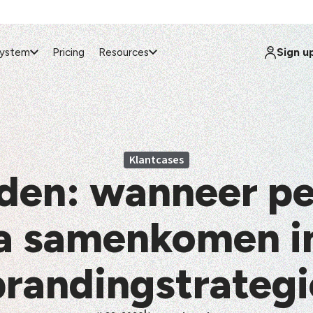
Sign u
system
Pricing
Resources
Klantcases
den: wanneer pe
ta samenkomen in
brandingstrategi