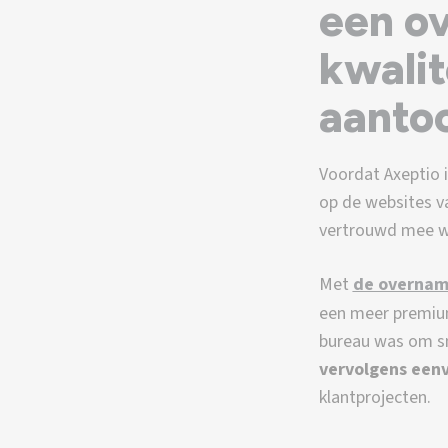
een o
kwalit
aanto
Voordat Axeptio 
op de websites v
vertrouwd mee w
Met
de overnam
een meer premium
bureau was om sne
vervolgens een
klantprojecten.