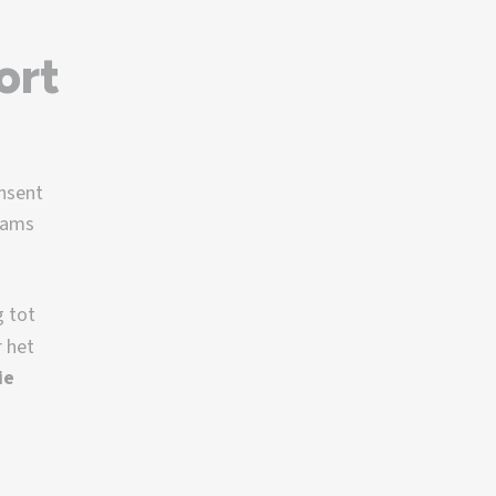
ort
nsent
eams
 tot
 het
ie