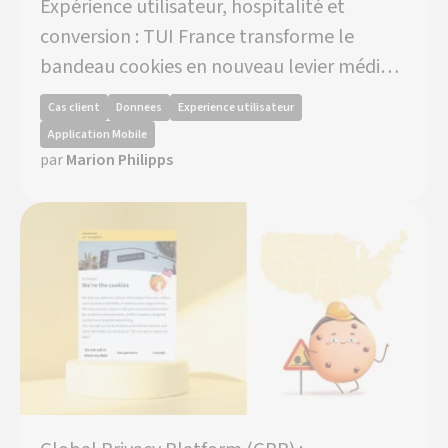
Expérience utilisateur, hospitalité et
conversion : TUI France transforme le
bandeau cookies en nouveau levier média
avec Axeptio
Cas client
Donnees
Experience utilisateur
Application Mobile
par
Marion Philipps