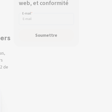
web, et conformité
E-mail
*
hers
us,
rs
.2 de