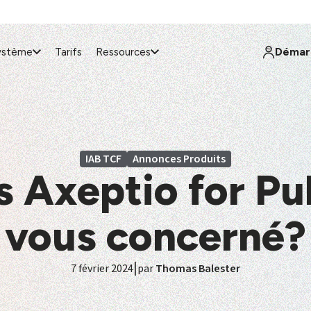
Démarr
ystème
Tarifs
Ressources
IAB TCF
Annonces Produits
s Axeptio for Pub
vous concerné?
|
7 février 2024
par
Thomas Balester