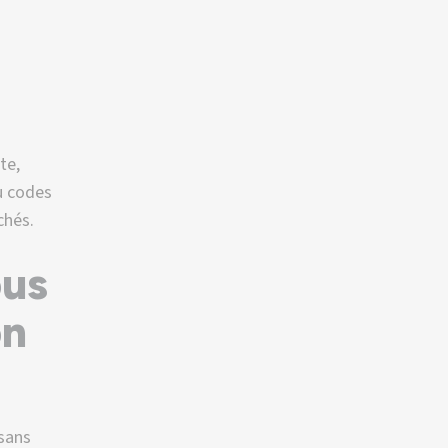
te,
u codes
chés.
ous
on
sans