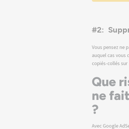
#2: Suppr
Vous pensez ne pa
auquel cas vous d
copiés-collés sur
Que ri
ne fai
?
Avec Google AdSe