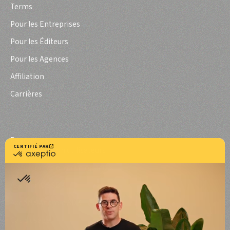
Terms
Pour les Entreprises
Pour les Éditeurs
Pour les Agences
Affiliation
Carrières
Resources
Documentation utilisateurs
Documentation développeurs
Axeptio iOS SDK
Axeptio Android SDK
Cas d'usage