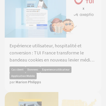
Expérience utilisateur, hospitalité et
conversion : TUI France transforme le
bandeau cookies en nouveau levier média
avec Axeptio
Cas client
Donnees
Experience utilisateur
Application Mobile
par
Marion Philipps