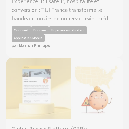
Expérience utilisateur, hospitalité et
conversion : TUI France transforme le
bandeau cookies en nouveau levier média
avec Axeptio
Cas client
Donnees
Experience utilisateur
Application Mobile
par
Marion Philipps
Global Privacy Platform (GPP) :