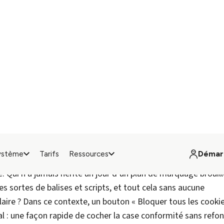
on est une illusion. Elle donne l’impression d’une conformité
le expose en réalité les entreprises à trois risques majeurs :
ntiment De Sécurité
 que bloquer les cookies suffit à être conforme aux
 européennes.
C’est faux.
Dans la plupart des cas, des script
tinuent de se déclencher et de collecter des données avant
soit déposé. Comme vu précédemment, les réglementations 
iquement sur les cookies, mais sur le traitement des donnée
l que soit le mécanisme utilisé (fingerprinting, server-side e
ie blocking suffit à garantir la conformité, c’est donc induir
teurs.