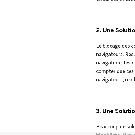
parviendraient à 
En somme, la conf
repose sur une 
du choix des uti