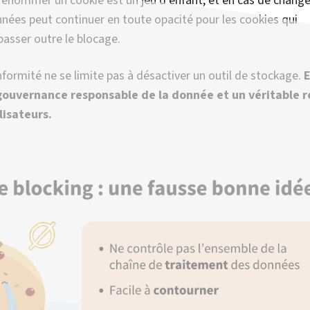
 donner du sens au consentement
us sommes convaincus que le consentement n’est pas un fre
i mérite d’être compris et respecté. Un utilisateur qui compr
ées, pourquoi et dans quel but est un utilisateur qui peut
rcer son libre arbitre. Mais la
pédagogie
ne signifie pas d’
t impersonnel. Au contraire, nous avons conçu notre
CMP
pou
e puisse proposer une expérience de consentement qui lui
ctueuse de son identité, de son ton, et de son parcours utili