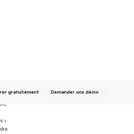
 sans
s et
 même
ne se
s
tc…).
e en