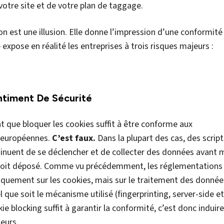
n Fragile Et Instable
ookies repose sur une modification des comportements nati
ltat : des effets de bord imprévus, un
ralentissement
de la
égradations de certaines fonctionnalités essentielles... Sans
solutions sont vite obsolètes face au rythme des
mises à jo
dant leur maintenance très complexe.
on Facilement Contournable
tions de blocage de cookies fonctionnent sur des systèmes
 renommer un cookie est un jeu d’enfant, et en cas de chang
nnées peut continuer en toute opacité pour les cookies qui