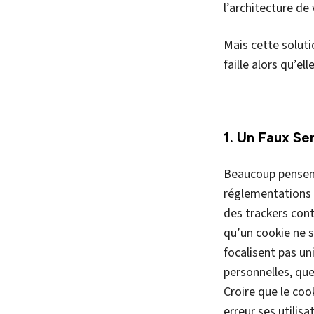
2. Une Solutio
Le blocage des c
navigateurs. Résu
navigation, des d
compter que ces 
navigateurs, ren
3. Une Soluti
Beaucoup de solu
blacklists
. Mais
la collecte de do