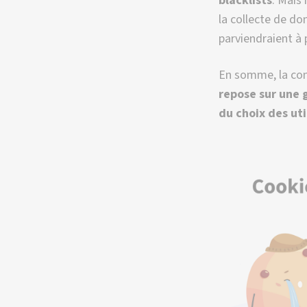
Axeptio :
Chez Axeptio, no
un vrai choix, qu
collecte ses donn
véritablement exe
un cadre rigide e
chaque entrepris
ressemble : respe