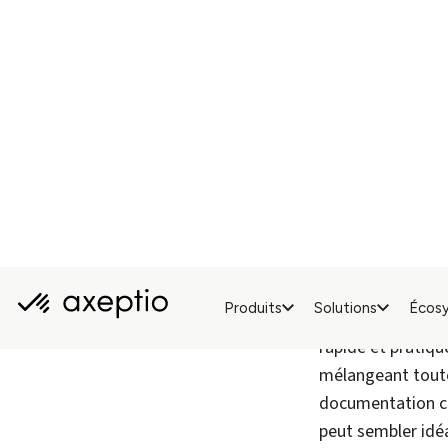
Mais cette soluti
faille alors qu’el
1. Un Faux Se
Beaucoup pensent
réglementations
des trackers con
qu’un cookie ne 
focalisent pas un
personnelles, que
Croire que le cook
erreur ses utilisa