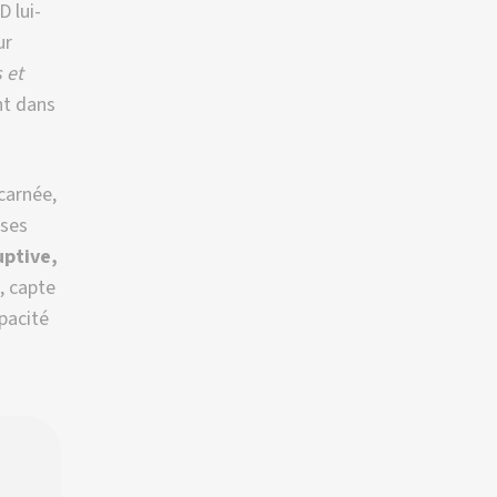
D lui-
ur
 et
nt dans
carnée,
 ses
uptive,
, capte
apacité