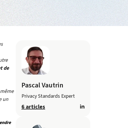
es
utre
t de
Pascal Vautrin
et même
Privacy Standards Expert
e un
6 articles
endre