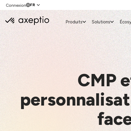
FR
Connexion
Produits
Solutions
Écos
CMP et
personnalisat
face