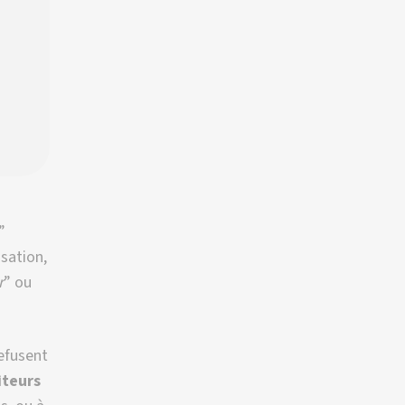
”
sation,
r
” ou
refusent
iteurs