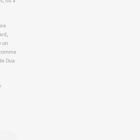
s, ou à
ère
ard,
e un
, comme
 de Dua
e