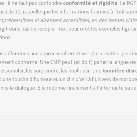
s : il ne faut pas confondre
conformité et rigidité
. Le RGP
ticle 12, rappelle que les informations fournies à l’utilisate
préhensibles et aisément accessibles, en des termes clairs
s’agit donc pas de recopier mot pour mot les exemples figura
ions.
s défendons une approche alternative : plus créative, plus in
nement conforme. Une CMP peut (et doit) parler la langue de
 ressembler, les surprendre, les impliquer. Une
bannière disr
c une touche d’humour ou un clin d’œil à l’univers de marque
lance le dialogue. Elle redonne finalement à l’internaute sa c