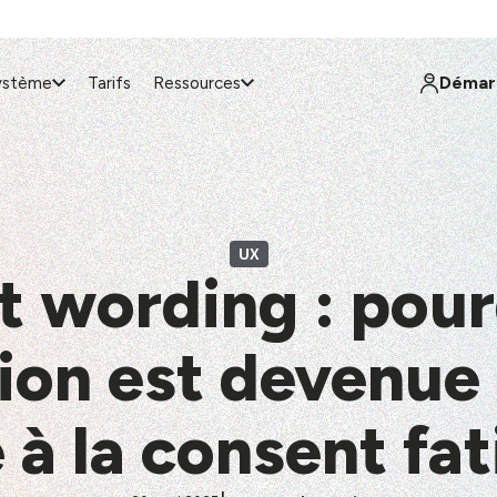
Démarr
ystème
Tarifs
Ressources
UX
 wording : pour
ion est devenue
 à la consent fa