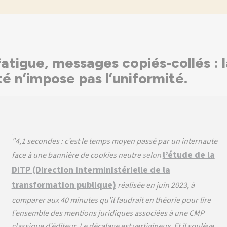
atigue, messages copiés-collés : l
é n’impose pas l’uniformité.
"4,1 secondes : c’est le
temps moyen
passé par un internaute
l’étude de la
face à une bannière de cookies neutre
selon
DITP
(Direction interministérielle de la
transformation publique)
réalisée en juin 2023, à
comparer aux 40 minutes qu’il faudrait en théorie pour lire
l’ensemble des mentions juridiques associées à une CMP
classique d’éditeur. Le décalage est vertigineux. Et il soulève