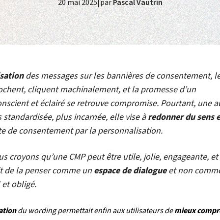
|
20 mai 2025
par
Pascal Vautrin
sation
des messages sur les bannières de consentement, l
ochent, cliquent machinalement, et la promesse d’un
scient et éclairé se retrouve compromise. Pourtant, une a
s standardisée, plus incarnée, elle vise à
redonner du sens e
te de consentement par la personnalisation.
us croyons qu’une CMP peut être utile, jolie, engageante, 
fit de la penser comme un
espace de dialogue
et non comm
et obligé.
ation
du wording permettait enfin aux utilisateurs de
mieux compr