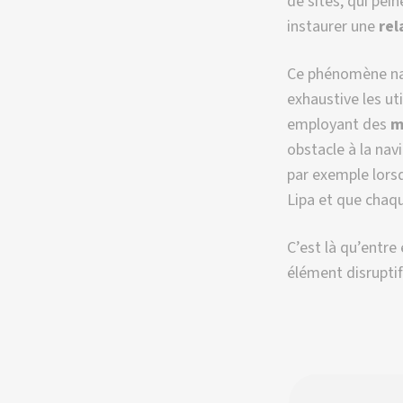
de sites, qui pein
instaurer une
rel
Ce phénomène naî
exhaustive les u
employant des
m
obstacle à la nav
par exemple lorsq
Lipa et que chaq
C’est là qu’entre 
élément disruptif