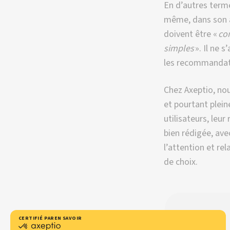
En d’autres terme
même, dans son ar
doivent être «
com
simples
». Il ne 
les recommandat
Chez Axeptio, nou
et pourtant plei
utilisateurs, leur
bien rédigée, ave
l’attention et re
de choix.