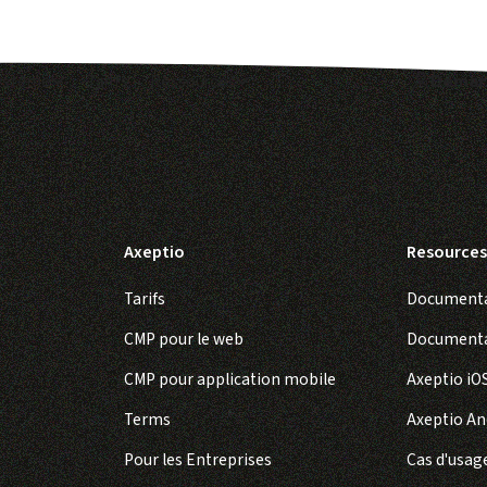
Démarr
ystème
Tarifs
Ressources
Axeptio
Resources
Tarifs
Documentat
CMP pour le web
Documenta
CMP pour application mobile
Axeptio iO
Terms
Axeptio An
Pour les Entreprises
Cas d'usag